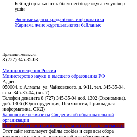
Бейінді орта кәсіптік білім негізінде оқуға түсушілер
үшін
Экономикадағы қолданбалы информатика
Жарнама және жұртшылықпен байланыс
Приемная комиссия
8 (727) 345-35-03
Минпросвещения России
Министерство науки и высшего образования РФ
Адрес:
050004, г. Алматы, ул. Чайковского, д. 9/11,
тел. 345-35-04,
факс 345-35-04,
(вн. 7)
Телефон деканата 8 (727) 345-35-04 доб. 1302 (Экономика),
доб. 1306 (Юриспруденция, Психология, Прикладная
информатика, СКД)
Банковские реквизиты
Сведения об образовательной
организации
Получите персонального консультанта
Подать документы
Этот сайт использует файлы cookies и сервисы сбора
технических данных посетителей для обеспечения