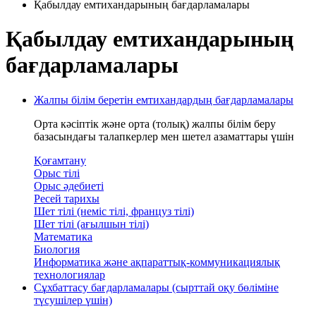
Қабылдау емтихандарының бағдарламалары
Қабылдау емтихандарының
бағдарламалары
Жалпы білім беретін емтихандардың бағдарламалары
Орта кәсiптiк және орта (толық) жалпы бiлiм беру
базасындағы талапкерлер мен шетел азаматтары үшiн
Қоғамтану
Орыс тілі
Орыс әдебиеті
Ресей тарихы
Шет тілі (неміс тілі, француз тілі)
Шет тілі (ағылшын тілі)
Математика
Биология
Информатика және ақпараттық-коммуникациялық
технологиялар
Сұхбаттасу бағдарламалары (сырттай оқу бөліміне
түсушілер үшін)