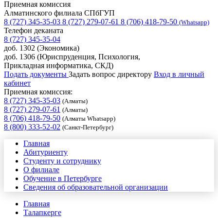
Приемная комиссия
Алматинского филиала СПбГУП
8 (727) 345-35-03
8 (727) 279-07-61
8 (706) 418-79-50
(Whatsapp)
Телефон деканата
8 (727) 345-35-04
доб. 1302 (Экономика)
доб. 1306 (Юриспруденция, Психология,
Прикладная информатика, СКД)
Подать документы
Задать вопрос директору
Вход в личный
кабинет
Приемная комиссия:
8 (727) 345-35-03
(Алматы)
8 (727) 279-07-61
(Алматы)
8 (706) 418-79-50
(Алматы Whatsapp)
8 (800) 333-52-02
(Санкт-Петербург)
Главная
Абитуриенту
Студенту и сотруднику
О филиале
Обучение в Петербурге
Сведения об образовательной организации
Главная
Талапкерге