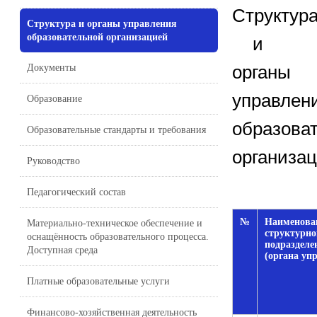
Структур
Структура и органы управления
образовательной организацией
и
органы
Документы
управлен
Образование
образова
Образовательные стандарты и требования
организа
Руководство
Педагогический состав
№
Наименова
Материально-техническое обеспечение и
структурно
оснащённость образовательного процесса.
подразделе
Доступная среда
(органа уп
Платные образовательные услуги
Финансово-хозяйственная деятельность