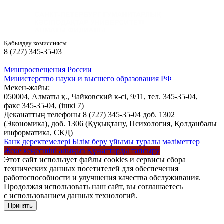
Қабылдау комиссиясы
8 (727) 345-35-03
Минпросвещения России
Министерство науки и высшего образования РФ
Мекен-жайы:
050004, Алматы қ., Чайковский к-сі, 9/11,
тел. 345-35-04,
факс 345-35-04,
(ішкі 7)
Деканаттың телефоны 8 (727) 345-35-04 доб. 1302
(Экономика), доб. 1306 (Құқықтану, Психология, Қолданбалы
информатика, СКД)
Банк деректемелері
Білім беру ұйымы туралы мәліметтер
Жеке кеңесшіні алыңыз
Құжаттарды тапсыру
Этот сайт использует файлы cookies и сервисы сбора
технических данных посетителей для обеспечения
работоспособности и улучшения качества обслуживания.
Продолжая использовать наш сайт, вы соглашаетесь
с использованием данных технологий.
Принять