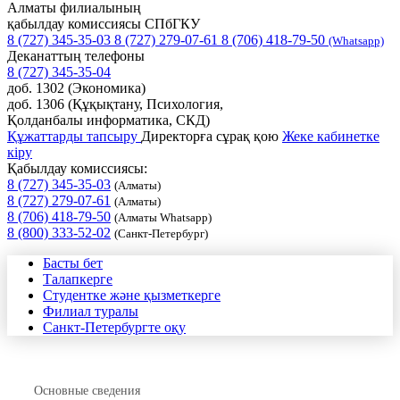
Алматы филиалының
қабылдау комиссиясы СПбГКУ
8 (727) 345-35-03
8 (727) 279-07-61
8 (706) 418-79-50
(Whatsapp)
Деканаттың телефоны
8 (727) 345-35-04
доб. 1302 (Экономика)
доб. 1306 (Құқықтану, Психология,
Қолданбалы информатика, СКД)
Құжаттарды тапсыру
Директорға сұрақ қою
Жеке кабинетке
кіру
Қабылдау комиссиясы:
8 (727) 345-35-03
(Алматы)
8 (727) 279-07-61
(Алматы)
8 (706) 418-79-50
(Алматы Whatsapp)
8 (800) 333-52-02
(Санкт-Петербург)
Басты бет
Талапкерге
Студентке және қызметкерге
Филиал туралы
Санкт-Петербургте оқу
Основные сведения