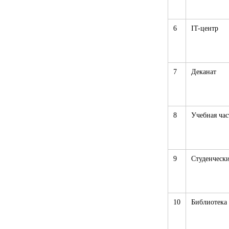
6
IT-центр
7
Деканат
8
Учебная час
9
Студенчески
10
Библиотека