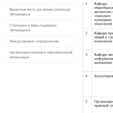
1
Кафедра
общеобразо
Вакантные места для приема (перевода)
дисциплин 
обучающихся
социально-
культурных
технологий
Стипендии и меры поддержки
обучающихся
2
Кафедра пра
общей и со
психологии
Международное сотрудничество
Организация питания в образовательной
3
Кафедра эк
организации
информатик
математики
4
Бухгалтерия
5
Организаци
правовой от