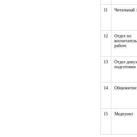
11
Читальный 
12
Отдел по
воспитател
работе
13
Отдел дову
подготовки
14
Общежитие
15
Медпункт