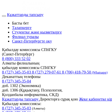
Құжаттарды тапсыру
Басты бет
Талапкерге
Студентке және қызметкерге
Филиал туралы
Санкт-Петербургте оқу
Қабылдау комиссиясы СПбГКУ
(Санкт-Петербург)
8 (800) 333 52 02
Алматы филиалының
қабылдау комиссиясы СПбГКУ
8 (727) 345-35-03
8 (727) 279-07-61
8 (706) 418-79-50
(Whatsapp)
Деканаттың телефоны
8 (727) 345-35-04
доб. 1302 (Экономика)
доб. 1306 (Құқықтану, Психология,
Қолданбалы информатика, СКД)
Құжаттарды тапсыру
Директорға сұрақ қою
Жеке кабинетке кі
Қабылдау комиссиясы:
8 (727) 345-35-03
(Алматы)