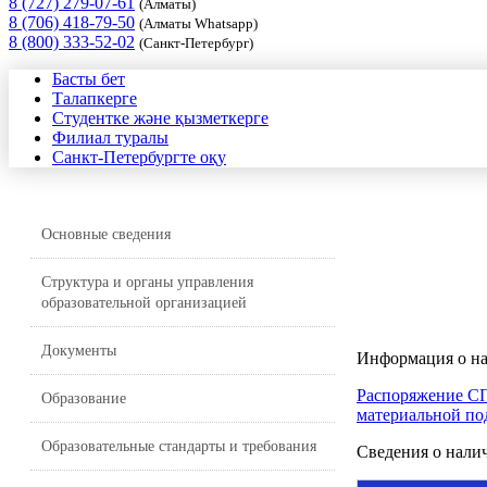
8 (727) 279-07-61
(Алматы)
8 (706) 418-79-50
(Алматы Whatsapp)
8 (800) 333-52-02
(Санкт-Петербург)
Басты бет
Талапкерге
Студентке және қызметкерге
Филиал туралы
Санкт-Петербургте оқу
Основные сведения
Структура и органы управления
образовательной организацией
Документы
Информация о на
Распоряжение СП
Образование
материальной п
Образовательные стандарты и требования
Сведения о нали