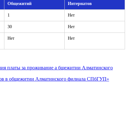
Общежитий
Интернатов
1
Нет
30
Нет
Нет
Нет
ния платы за проживание а бщежитии Алматинского
нтов в общежитии Алматинского филиала СПбГУП»