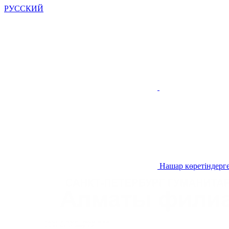
РУССКИЙ
Нашар көретіндерге