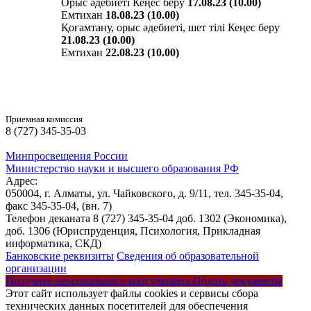
Орыс әдебиеті
Кеңес беру
17.08.23 (10.00)
Емтихан
18.08.23 (10.00)
Қоғамтану, орыс әдебиеті, шет тілі
Кеңес беру
21.08.23 (10.00)
Емтихан
22.08.23 (10.00)
Приемная комиссия
8 (727) 345-35-03
Минпросвещения России
Министерство науки и высшего образования РФ
Адрес:
050004, г. Алматы, ул. Чайковского, д. 9/11,
тел. 345-35-04,
факс 345-35-04,
(вн. 7)
Телефон деканата 8 (727) 345-35-04 доб. 1302 (Экономика),
доб. 1306 (Юриспруденция, Психология, Прикладная
информатика, СКД)
Банковские реквизиты
Сведения об образовательной
организации
Получите персонального консультанта
Подать документы
Этот сайт использует файлы cookies и сервисы сбора
технических данных посетителей для обеспечения