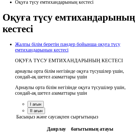
Оқуға түсу емтихандарының кестесі
Оқуға түсу емтихандарының
кестесі
Жалпы білім беретін пәндер бойынша оқуға түсу
емтихандарының кестесі
ОҚУҒА ТҮСУ ЕМТИХАНДАРЫНЫҢ КЕСТЕСІ
арнаулы орта білім негізінде оқуға түсушілер үшін,
сондай-ақ шетел азаматтары үшін
Арнаулы орта білім негізінде оқуға түсушілер үшін,
сондай-ақ шетел азаматтары үшін
I ағын
II ағын
Басыңыз және саусақпен сырғытыңыз
Даярлау бағытының атауы