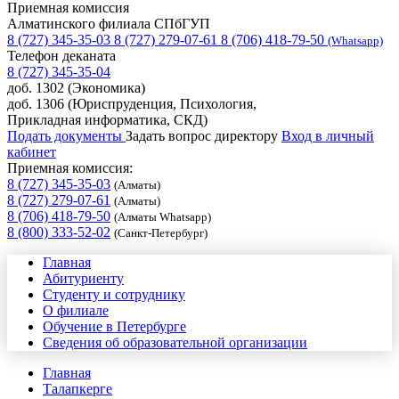
Приемная комиссия
Алматинского филиала СПбГУП
8 (727) 345-35-03
8 (727) 279-07-61
8 (706) 418-79-50
(Whatsapp)
Телефон деканата
8 (727) 345-35-04
доб. 1302 (Экономика)
доб. 1306 (Юриспруденция, Психология,
Прикладная информатика, СКД)
Подать документы
Задать вопрос директору
Вход в личный
кабинет
Приемная комиссия:
8 (727) 345-35-03
(Алматы)
8 (727) 279-07-61
(Алматы)
8 (706) 418-79-50
(Алматы Whatsapp)
8 (800) 333-52-02
(Санкт-Петербург)
Главная
Абитуриенту
Студенту и сотруднику
О филиале
Обучение в Петербурге
Сведения об образовательной организации
Главная
Талапкерге