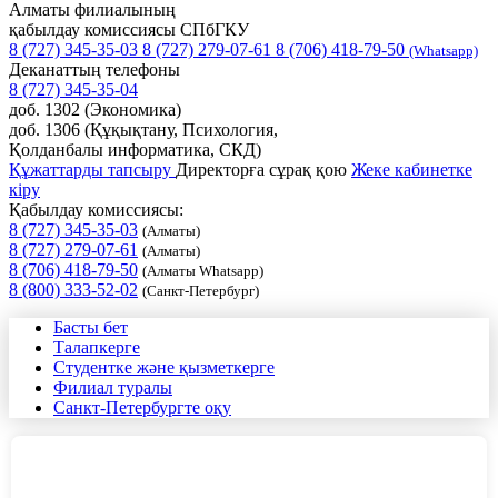
Алматы филиалының
қабылдау комиссиясы СПбГКУ
8 (727) 345-35-03
8 (727) 279-07-61
8 (706) 418-79-50
(Whatsapp)
Деканаттың телефоны
8 (727) 345-35-04
доб. 1302 (Экономика)
доб. 1306 (Құқықтану, Психология,
Қолданбалы информатика, СКД)
Құжаттарды тапсыру
Директорға сұрақ қою
Жеке кабинетке
кіру
Қабылдау комиссиясы:
8 (727) 345-35-03
(Алматы)
8 (727) 279-07-61
(Алматы)
8 (706) 418-79-50
(Алматы Whatsapp)
8 (800) 333-52-02
(Санкт-Петербург)
Басты бет
Талапкерге
Студентке және қызметкерге
Филиал туралы
Санкт-Петербургте оқу