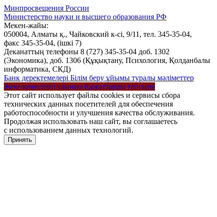
Минпросвещения России
Министерство науки и высшего образования РФ
Мекен-жайы:
050004, Алматы қ., Чайковский к-сі, 9/11,
тел. 345-35-04,
факс 345-35-04,
(ішкі 7)
Деканаттың телефоны 8 (727) 345-35-04 доб. 1302
(Экономика), доб. 1306 (Құқықтану, Психология, Қолданбалы
информатика, СКД)
Банк деректемелері
Білім беру ұйымы туралы мәліметтер
Жеке кеңесшіні алыңыз
Құжаттарды тапсыру
Этот сайт использует файлы cookies и сервисы сбора
технических данных посетителей для обеспечения
работоспособности и улучшения качества обслуживания.
Продолжая использовать наш сайт, вы соглашаетесь
с использованием данных технологий.
Принять