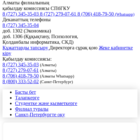
Алматы филиалының
қабылдау комиссиясы СПбГКУ
8 (727) 345-35-03
8 (727) 279-07-61
8 (706) 418-79-50
(Whatsapp)
Деканаттың телефоны
8 (727) 345-35-04
доб. 1302 (Экономика)
доб. 1306 (Құқықтану, Психология,
Қолданбалы информатика, СКД)
Құжаттарды тапсыру
Директорға сұрақ қою
Жеке кабинетке
кіру
Қабылдау комиссиясы:
8 (727) 345-35-03
(Алматы)
8 (727) 279-07-61
(Алматы)
8 (706) 418-79-50
(Алматы Whatsapp)
8 (800) 333-52-02
(Санкт-Петербург)
Басты бет
Талапкерге
Студентке және қызметкерге
Филиал туралы
Санкт-Петербургте оқу