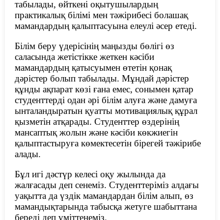
табылады, өйткені оқытушылардың
практикалық білімі мен тәжірибесі болашақ
мамандардың қалыптасуына елеулі әсер етеді.
Білім беру үдерісінің маңызды бөлігі өз
саласында жетістікке жеткен кәсіби
мамандардың қатысуымен өтетін қонақ
дәрістер болып табылады. Мұндай дәрістер
құнды ақпарат көзі ғана емес, сонымен қатар
студенттерді одан әрі білім алуға және дамуға
ынталандыратын қуатты мотивациялық құрал
қызметін атқарады. Студенттер өздерінің
мансаптық жолын және кәсіби көкжиегін
қалыптастыруға көмектесетін бірегей тәжірибе
алады.
Бұл игі дәстүр келесі оқу жылында да
жалғасады деп сенеміз. Студенттеріміз алдағы
уақытта да үздік мамандардан білім алып, өз
мамандықтарында табысқа жетуге шабыттана
береді деп үміттенеміз.