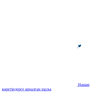
Нашар
көретіндерге арналған нұсқа