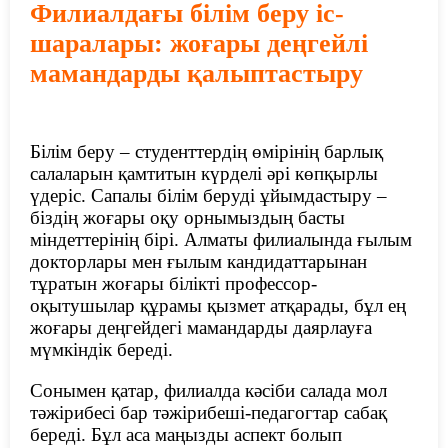
Филиалдағы білім беру іс-
шаралары: жоғары деңгейлі
мамандарды қалыптастыру
Білім беру – студенттердің өмірінің барлық
салаларын қамтитын күрделі әрі көпқырлы
үдеріс. Сапалы білім беруді ұйымдастыру –
біздің жоғары оқу орнымыздың басты
міндеттерінің бірі. Алматы филиалында ғылым
докторлары мен ғылым кандидаттарынан
тұратын жоғары білікті профессор-
оқытушылар құрамы қызмет атқарады, бұл ең
жоғары деңгейдегі мамандарды даярлауға
мүмкіндік береді.
Сонымен қатар, филиалда кәсіби салада мол
тәжірибесі бар тәжірибеші-педагогтар сабақ
береді. Бұл аса маңызды аспект болып