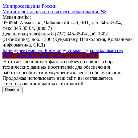
Минпросвещения России
Министерство науки и высшего образования РФ
Мекен-жайы:
050004, Алматы қ., Чайковский к-сі, 9/11,
тел. 345-35-04,
факс 345-35-04,
(ішкі 7)
Деканаттың телефоны 8 (727) 345-35-04 доб. 1302
(Экономика), доб. 1306 (Құқықтану, Психология, Қолданбалы
информатика, СКД)
Банк деректемелері
Білім беру ұйымы туралы мәліметтер
Жеке кеңесшіні алыңыз
Құжаттарды тапсыру
Этот сайт использует файлы cookies и сервисы сбора
технических данных посетителей для обеспечения
работоспособности и улучшения качества обслуживания.
Продолжая использовать наш сайт, вы соглашаетесь
с использованием данных технологий.
Принять