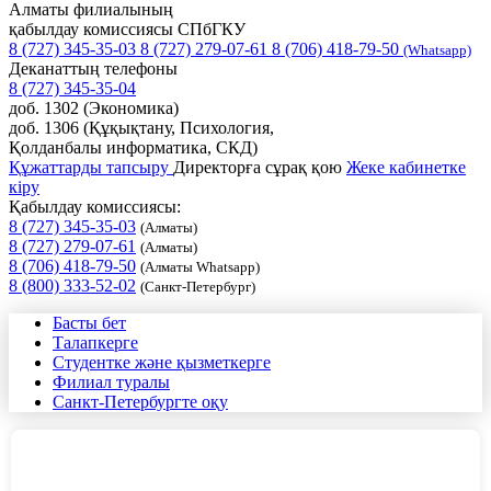
Алматы филиалының
қабылдау комиссиясы СПбГКУ
8 (727) 345-35-03
8 (727) 279-07-61
8 (706) 418-79-50
(Whatsapp)
Деканаттың телефоны
8 (727) 345-35-04
доб. 1302 (Экономика)
доб. 1306 (Құқықтану, Психология,
Қолданбалы информатика, СКД)
Құжаттарды тапсыру
Директорға сұрақ қою
Жеке кабинетке
кіру
Қабылдау комиссиясы:
8 (727) 345-35-03
(Алматы)
8 (727) 279-07-61
(Алматы)
8 (706) 418-79-50
(Алматы Whatsapp)
8 (800) 333-52-02
(Санкт-Петербург)
Басты бет
Талапкерге
Студентке және қызметкерге
Филиал туралы
Санкт-Петербургте оқу