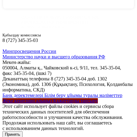
Қабылдау комиссиясы
8 (727) 345-35-03
Минпросвещения России
Министерство науки и высшего образования РФ
Мекен-жайы:
050004, Алматы қ., Чайковский к-сі, 9/11,
тел. 345-35-04,
факс 345-35-04,
(ішкі 7)
Деканаттың телефоны 8 (727) 345-35-04 доб. 1302
(Экономика), доб. 1306 (Құқықтану, Психология, Қолданбалы
информатика, СКД)
Банк деректемелері
Білім беру ұйымы туралы мәліметтер
Жеке кеңесшіні алыңыз
Құжаттарды тапсыру
Этот сайт использует файлы cookies и сервисы сбора
технических данных посетителей для обеспечения
работоспособности и улучшения качества обслуживания.
Продолжая использовать наш сайт, вы соглашаетесь
с использованием данных технологий.
Принять