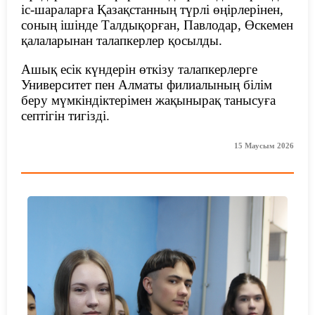
іс-шараларға Қазақстанның түрлі өңірлерінен,
соның ішінде Талдықорған, Павлодар, Өскемен
қалаларынан талапкерлер қосылды.
Ашық есік күндерін өткізу талапкерлерге
Университет пен Алматы филиалының білім
беру мүмкіндіктерімен жақынырақ танысуға
септігін тигізді.
15 Маусым 2026