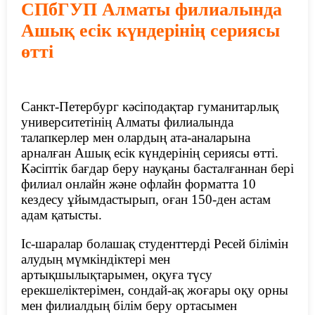
СПбГУП Алматы филиалында
Ашық есік күндерінің сериясы
өтті
Санкт-Петербург кәсіподақтар гуманитарлық
университетінің Алматы филиалында
талапкерлер мен олардың ата-аналарына
арналған Ашық есік күндерінің сериясы өтті.
Кәсіптік бағдар беру науқаны басталғаннан бері
филиал онлайн және офлайн форматта 10
кездесу ұйымдастырып, оған 150-ден астам
адам қатысты.
Іс-шаралар болашақ студенттерді Ресей білімін
алудың мүмкіндіктері мен
артықшылықтарымен, оқуға түсу
ерекшеліктерімен, сондай-ақ жоғары оқу орны
мен филиалдың білім беру ортасымен