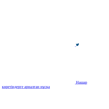
Нашар
көретіндерге арналған нұсқа