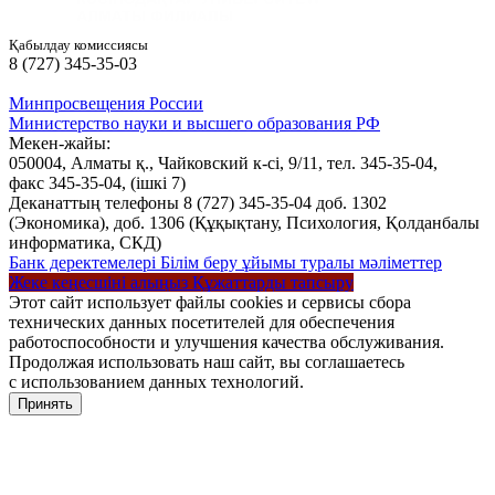
Қабылдау комиссиясы
8 (727) 345-35-03
Минпросвещения России
Министерство науки и высшего образования РФ
Мекен-жайы:
050004, Алматы қ., Чайковский к-сі, 9/11,
тел. 345-35-04,
факс 345-35-04,
(ішкі 7)
Деканаттың телефоны 8 (727) 345-35-04 доб. 1302
(Экономика), доб. 1306 (Құқықтану, Психология, Қолданбалы
информатика, СКД)
Банк деректемелері
Білім беру ұйымы туралы мәліметтер
Жеке кеңесшіні алыңыз
Құжаттарды тапсыру
Этот сайт использует файлы cookies и сервисы сбора
технических данных посетителей для обеспечения
работоспособности и улучшения качества обслуживания.
Продолжая использовать наш сайт, вы соглашаетесь
с использованием данных технологий.
Принять