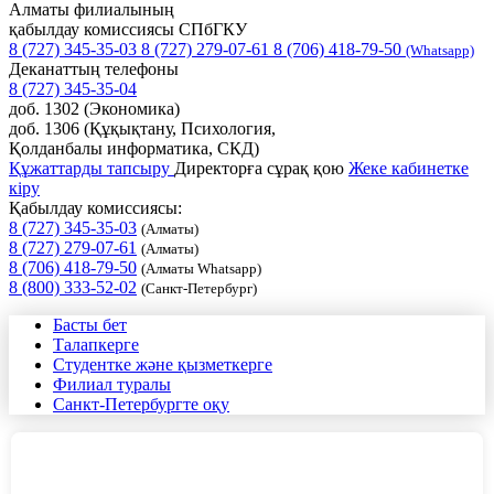
Алматы филиалының
қабылдау комиссиясы СПбГКУ
8 (727) 345-35-03
8 (727) 279-07-61
8 (706) 418-79-50
(Whatsapp)
Деканаттың телефоны
8 (727) 345-35-04
доб. 1302 (Экономика)
доб. 1306 (Құқықтану, Психология,
Қолданбалы информатика, СКД)
Құжаттарды тапсыру
Директорға сұрақ қою
Жеке кабинетке
кіру
Қабылдау комиссиясы:
8 (727) 345-35-03
(Алматы)
8 (727) 279-07-61
(Алматы)
8 (706) 418-79-50
(Алматы Whatsapp)
8 (800) 333-52-02
(Санкт-Петербург)
Басты бет
Талапкерге
Студентке және қызметкерге
Филиал туралы
Санкт-Петербургте оқу