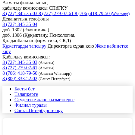
Алматы филиалының
қабылдау комиссиясы СПбГКУ
8 (727) 345-35-03
8 (727) 279-07-61
8 (706) 418-79-50
(Whatsapp)
Деканаттың телефоны
8 (727) 345-35-04
доб. 1302 (Экономика)
доб. 1306 (Құқықтану, Психология,
Қолданбалы информатика, СКД)
Құжаттарды тапсыру
Директорға сұрақ қою
Жеке кабинетке
кіру
Қабылдау комиссиясы:
8 (727) 345-35-03
(Алматы)
8 (727) 279-07-61
(Алматы)
8 (706) 418-79-50
(Алматы Whatsapp)
8 (800) 333-52-02
(Санкт-Петербург)
Басты бет
Талапкерге
Студентке және қызметкерге
Филиал туралы
Санкт-Петербургте оқу