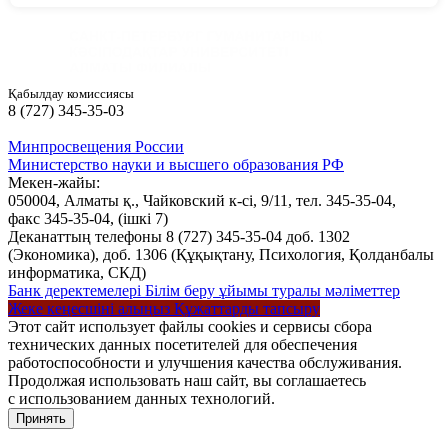
Қабылдау комиссиясы
8 (727) 345-35-03
Минпросвещения России
Министерство науки и высшего образования РФ
Мекен-жайы:
050004, Алматы қ., Чайковский к-сі, 9/11,
тел. 345-35-04,
факс 345-35-04,
(ішкі 7)
Деканаттың телефоны 8 (727) 345-35-04 доб. 1302
(Экономика), доб. 1306 (Құқықтану, Психология, Қолданбалы
информатика, СКД)
Банк деректемелері
Білім беру ұйымы туралы мәліметтер
Жеке кеңесшіні алыңыз
Құжаттарды тапсыру
Этот сайт использует файлы cookies и сервисы сбора
технических данных посетителей для обеспечения
работоспособности и улучшения качества обслуживания.
Продолжая использовать наш сайт, вы соглашаетесь
с использованием данных технологий.
Принять