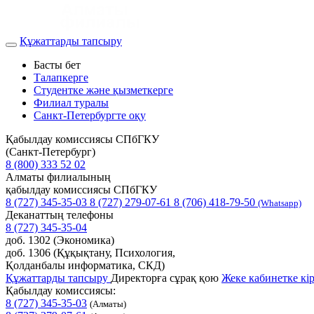
Құжаттарды тапсыру
Басты бет
Талапкерге
Студентке және қызметкерге
Филиал туралы
Санкт-Петербургте оқу
Қабылдау комиссиясы СПбГКУ
(Санкт-Петербург)
8 (800) 333 52 02
Алматы филиалының
қабылдау комиссиясы СПбГКУ
8 (727) 345-35-03
8 (727) 279-07-61
8 (706) 418-79-50
(Whatsapp)
Деканаттың телефоны
8 (727) 345-35-04
доб. 1302 (Экономика)
доб. 1306 (Құқықтану, Психология,
Қолданбалы информатика, СКД)
Құжаттарды тапсыру
Директорға сұрақ қою
Жеке кабинетке кі
Қабылдау комиссиясы:
8 (727) 345-35-03
(Алматы)