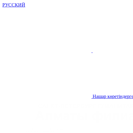
РУССКИЙ
Нашар көретіндерге