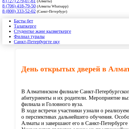
8 (727) 279-07-61
(Алматы)
8 (706) 418-79-50
(Алматы Whatsapp)
8 (800) 333-52-02
(Санкт-Петербург)
Басты бет
Талапкерге
Студентке және қызметкерге
Филиал туралы
Санкт-Петербургте оқу
День открытых дверей в Алма
В Алматинском филиале Санкт-Петербургског
абитуриенты и их родители. Мероприятие выз
филиала и Головного вуза.
В ходе встречи участники узнали о реализуе
о перспективах дальнейшего обучения. Особ
Алматы и завершают его в Санкт-Петербурге