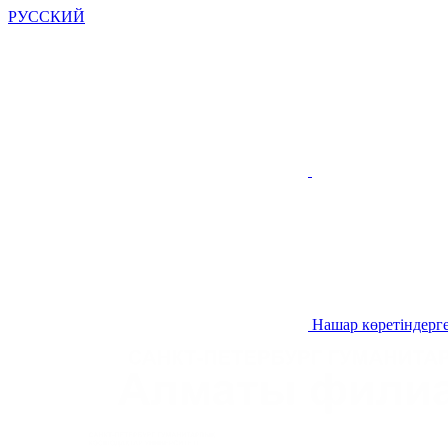
РУССКИЙ
Нашар көретіндерге