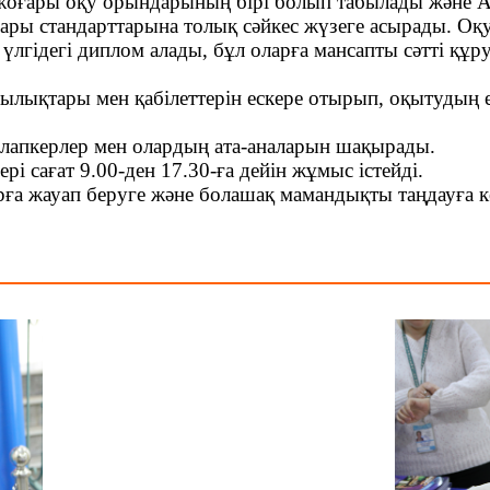
 жоғары оқу орындарының бірі болып табылады және А
ы стандарттарына толық сәйкес жүзеге асырады. Оқуды
 үлгідегі диплом алады, бұл оларға мансапты сәтті құр
ылықтары мен қабілеттерін ескере отырып, оқытудың 
апкерлер мен олардың ата-аналарын шақырады.
 сағат 9.00-ден 17.30-ға дейін жұмыс істейді.
арға жауап беруге және болашақ мамандықты таңдауға 