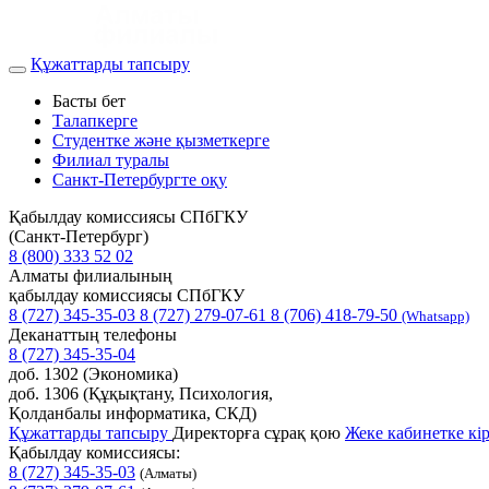
Құжаттарды тапсыру
Басты бет
Талапкерге
Студентке және қызметкерге
Филиал туралы
Санкт-Петербургте оқу
Қабылдау комиссиясы СПбГКУ
(Санкт-Петербург)
8 (800) 333 52 02
Алматы филиалының
қабылдау комиссиясы СПбГКУ
8 (727) 345-35-03
8 (727) 279-07-61
8 (706) 418-79-50
(Whatsapp)
Деканаттың телефоны
8 (727) 345-35-04
доб. 1302 (Экономика)
доб. 1306 (Құқықтану, Психология,
Қолданбалы информатика, СКД)
Құжаттарды тапсыру
Директорға сұрақ қою
Жеке кабинетке кі
Қабылдау комиссиясы:
8 (727) 345-35-03
(Алматы)