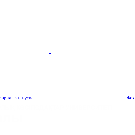
 арналған нұсқа
Жек