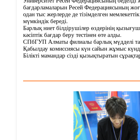
Университет Ресей Федерациясының беделді
бағдарламаларын Ресей Федерациясының жоғар
одан тыс жерлерде де тізімделген мемлекеттік
мүмкіндік береді.
Барлық ниет білдірушілер өздерінің қызығуш
кәсіптік бағдар беру тестінен өте алды.
СПбГУП Алматы филиалы барлық мүдделі тал
Қабылдау комиссиясы күн сайын жұмыс күндері
Білікті мамандар сізді қызықтыратын сұрақт