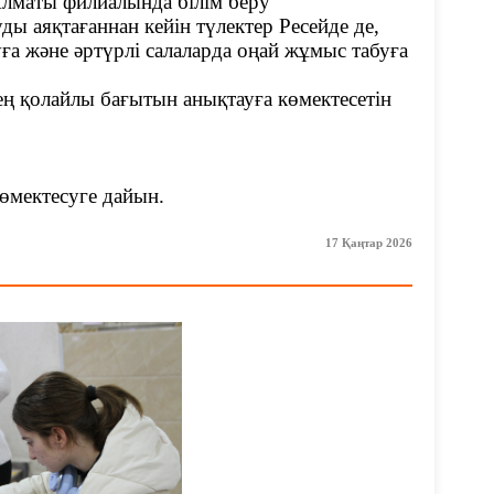
лматы филиалында білім беру
 аяқтағаннан кейін түлектер Ресейде де,
уға және әртүрлі салаларда оңай жұмыс табуға
ең қолайлы бағытын анықтауға көмектесетін
көмектесуге дайын.
17 Қаңтар 2026