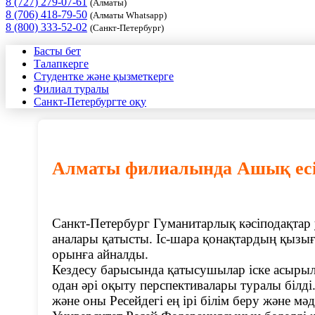
8 (727) 279-07-61
(Алматы)
8 (706) 418-79-50
(Алматы Whatsapp)
8 (800) 333-52-02
(Санкт-Петербург)
Басты бет
Талапкерге
Студентке және қызметкерге
Филиал туралы
Санкт-Петербургте оқу
Алматы филиалында Ашық есі
Санкт-Петербург Гуманитарлық кәсіподақтар 
аналары қатысты. Іс-шара қонақтардың қызы
орынға айналды.
Кездесу барысында қатысушылар іске асырылы
одан әрі оқыту перспективалары туралы білд
және оны Ресейдегі ең ірі білім беру және м