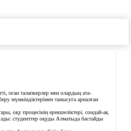
і, оған талапкерлер мен олардың ата-
еру мүмкіндіктерімен танысуға арналған
ры, оқу процесінің ерекшеліктері, сондай-ақ
рылды: студенттер оқуды Алматыда бастайды