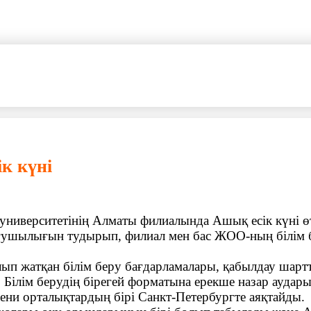
к күні
университетінің Алматы филиалында Ашық есік күні өтт
ғушылығын тудырып, филиал мен бас ЖОО-ның білім б
п жатқан білім беру бағдарламалары, қабылдау шартта
і. Білім берудің бірегей форматына ерекше назар ауда
әдени орталықтардың бірі Санкт-Петербургте аяқтайды.